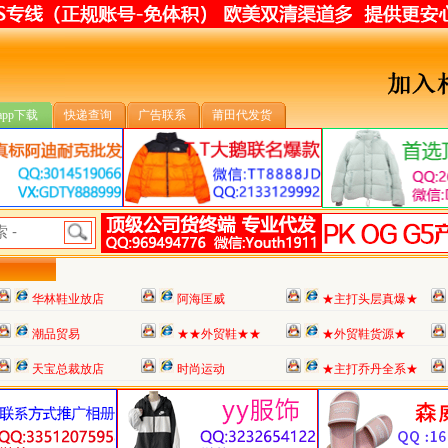
app下载
快递查询
广告联系
莆田代发货
华林鞋业放店
阿海匡威
★主打头层真爆★
潮品贸易
★★外贸鞋★★
★外贸鞋货源★
天宝总裁放店
时尚运动
★主打乔丹全系★