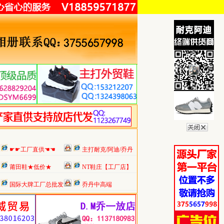
☛☛工厂直供☚☚
主打耐克/阿迪/乔丹
莆田鞋★低价★
NT鞋庄【工厂店】
国际大牌工厂总批发
乔丹中高端