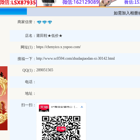
如需加入相册或修
商家信誉：
店名：
莆田鞋★低价★
https://chenyico.x.yupoo.com/
网址(1)：
http://www.sc0594.com/zhudaqiaodan-si-30142.html
搜福一下：
289051565
QQ(1)：
电话：
地址：
扫一扫：