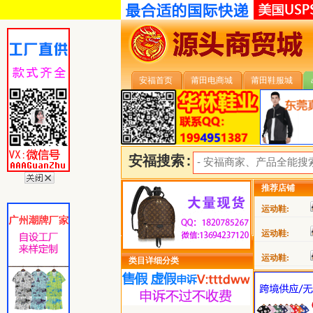
安福首页
莆田电商城
莆田鞋服城
安福搜索:
推荐店铺
运动鞋:
运动鞋:
运动鞋:
类目详细分类