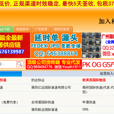
app下载
快递查询
广告联系
莆田代发货
如需加入相
快递
韵达快运
欧美英国际物流
递
莆田亿达国际速递有限公司
顺祥国际快递(代发.代
照）
（免费代拿）
全球通国际快递
申通快递
DHL
莆田航达国际速递