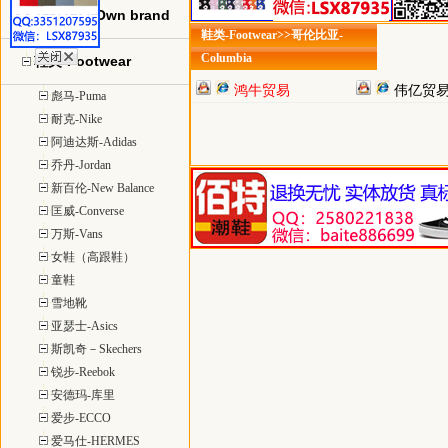
自主品牌-Own brand
鞋类-Footwear>>哥伦比亚-
Columbia
鞋类-Footwear
鸿牛贸易
伟亿贸易
彪马-Puma
天伯伦爱步
耐克-Nike
阿迪达斯-Adidas
乔丹-Jordan
新百伦-New Balance
匡威-Converse
万斯-Vans
女鞋（高跟鞋）
童鞋
雪地靴
亚瑟士-Asics
斯凯奇－Skechers
锐步-Reebok
安德玛-库里
爱步-ECCO
爱马仕-HERMES