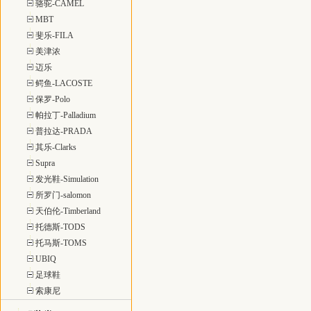
骆驼-CAMEL
MBT
斐乐-FILA
美津浓
迈乐
鳄鱼-LACOSTE
保罗-Polo
帕拉丁-Palladium
普拉达-PRADA
其乐-Clarks
Supra
发光鞋-Simulation
所罗门-salomon
天伯伦-Timberland
托德斯-TODS
托马斯-TOMS
UBIQ
足球鞋
索康尼