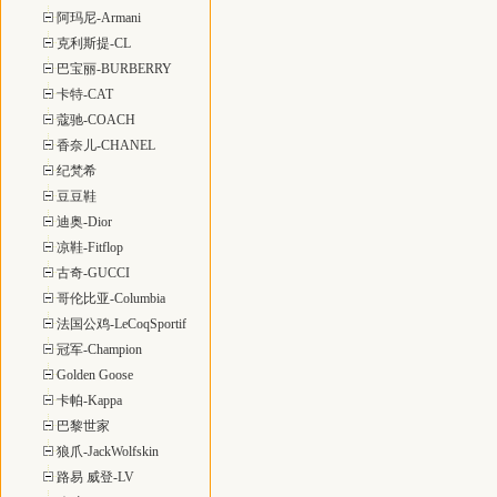
阿玛尼-Armani
克利斯提-CL
巴宝丽-BURBERRY
卡特-CAT
蔻驰-COACH
香奈儿-CHANEL
纪梵希
豆豆鞋
迪奥-Dior
凉鞋-Fitflop
古奇-GUCCI
哥伦比亚-Columbia
法国公鸡-LeCoqSportif
冠军-Champion
Golden Goose
卡帕-Kappa
巴黎世家
狼爪-JackWolfskin
路易 威登-LV