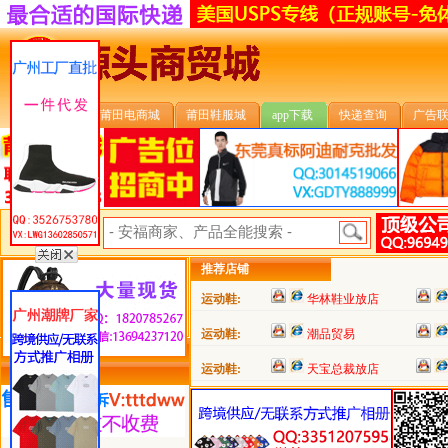
安福首页
莆田电商城
莆田鞋服城
app下载
快递查询
广告
安福搜索:
推荐店铺
运动鞋:
华林鞋业放店
运动鞋:
潮品贸易
运动鞋:
天宝总裁放店
类目详细分类