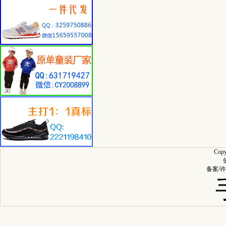
Cop
备案/许