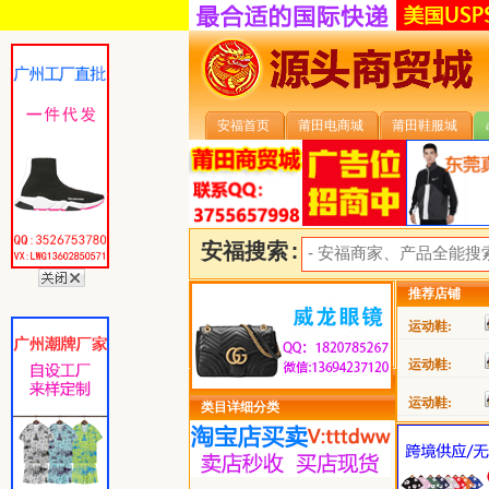
安福首页
莆田电商城
莆田鞋服城
安福搜索:
推荐店铺
运动鞋:
运动鞋:
运动鞋:
类目详细分类