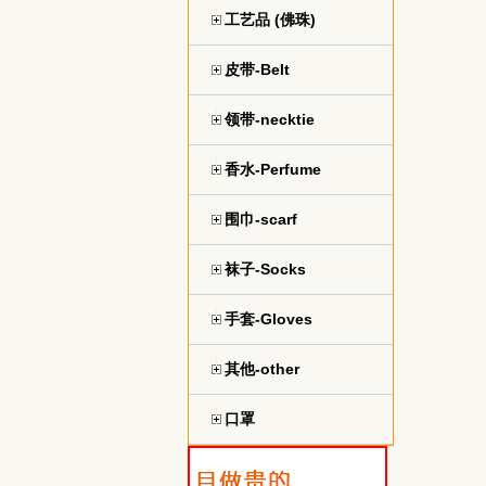
工艺品 (佛珠)
皮带-Belt
领带-necktie
香水-Perfume
围巾-scarf
袜子-Socks
手套-Gloves
其他-other
口罩