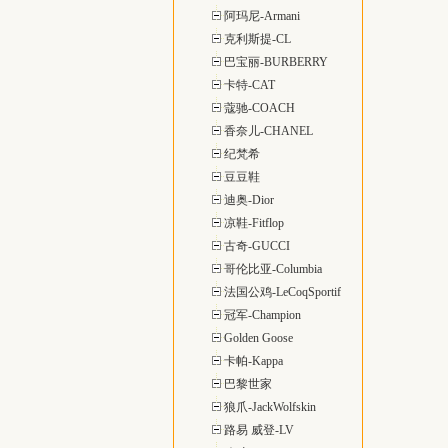
阿玛尼-Armani
克利斯提-CL
巴宝丽-BURBERRY
卡特-CAT
蔻驰-COACH
香奈儿-CHANEL
纪梵希
豆豆鞋
迪奥-Dior
凉鞋-Fitflop
古奇-GUCCI
哥伦比亚-Columbia
法国公鸡-LeCoqSportif
冠军-Champion
Golden Goose
卡帕-Kappa
巴黎世家
狼爪-JackWolfskin
路易 威登-LV