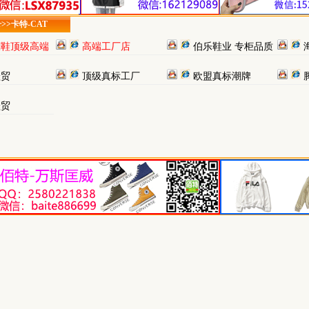
ar>>卡特-CAT
潮鞋顶级高端
高端工厂店
伯乐鞋业 专柜品质
特
鞋贸
顶级真标工厂
欧盟真标潮牌
鞋贸