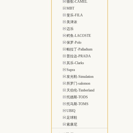
骆驼-CAMEL
MBT
斐乐-FILA
美津浓
迈乐
鳄鱼-LACOSTE
保罗-Polo
帕拉丁-Palladium
普拉达-PRADA
其乐-Clarks
Supra
发光鞋-Simulation
所罗门-salomon
天伯伦-Timberland
托德斯-TODS
托马斯-TOMS
UBIQ
足球鞋
索康尼