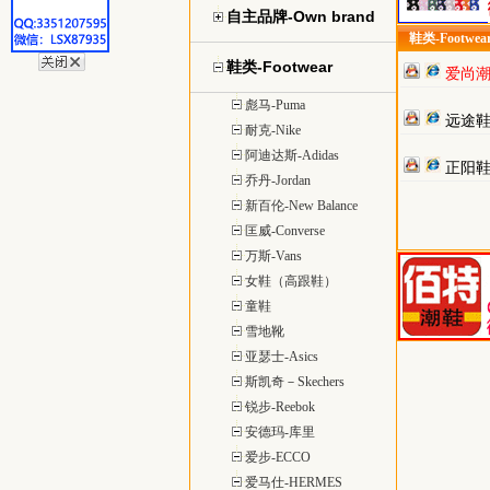
自主品牌-Own brand
鞋类-Footwe
鞋类-Footwear
爱尚
货源
彪马-Puma
远途
耐克-Nike
阿迪达斯-Adidas
正阳
乔丹-Jordan
新百伦-New Balance
匡威-Converse
万斯-Vans
女鞋（高跟鞋）
童鞋
雪地靴
亚瑟士-Asics
斯凯奇－Skechers
锐步-Reebok
安德玛-库里
爱步-ECCO
爱马仕-HERMES