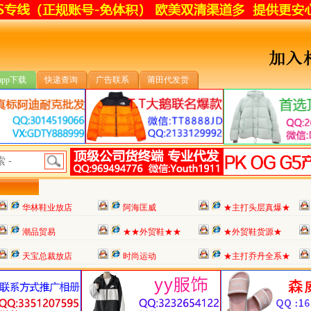
app下载
快递查询
广告联系
莆田代发货
华林鞋业放店
阿海匡威
★主打头层真爆★
潮品贸易
★★外贸鞋★★
★外贸鞋货源★
天宝总裁放店
时尚运动
★主打乔丹全系★