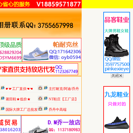
☛☛工厂直供☚☚
主打耐克/阿迪/乔丹
莆田鞋★低价★
NT鞋庄【工厂店】
国际大牌工厂总批发
乔丹中高端