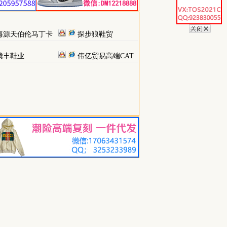
海源天伯伦马丁卡
探步狼鞋贸
腾丰鞋业
伟亿贸易高端CAT
天伯伦爱步