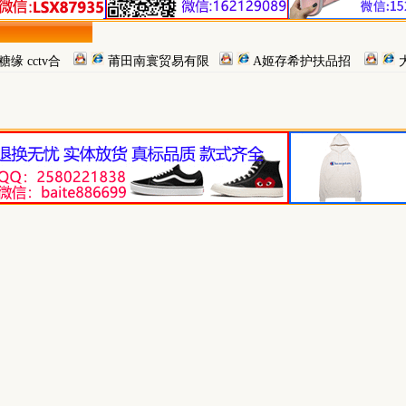
缘 cctv合
莆田南寰贸易有限
A姬存希护扶品招
公司
代理