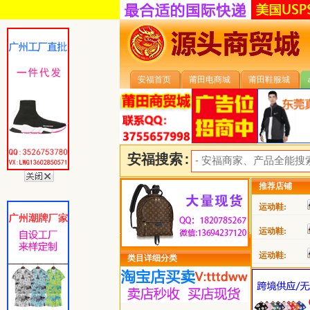
安福首页
莆田电商城
莆田鞋服城
安福搜索:
推荐店铺
运动鞋:
运动鞋:
运动鞋:
类目详细分类