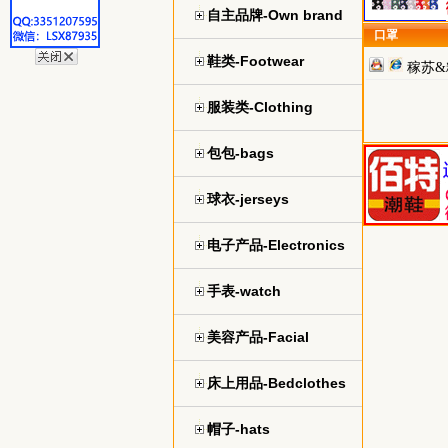
自主品牌-Own brand
口罩
鞋类-Footwear
稼苏&糖
作伙伴
服装类-Clothing
包包-bags
球衣-jerseys
电子产品-Electronics
手表-watch
美容产品-Facial
床上用品-Bedclothes
帽子-hats