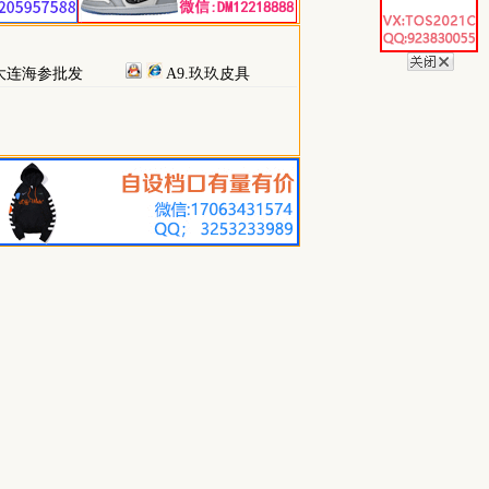
大连海参批发
A9.玖玖皮具