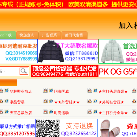
app下载
快递查询
广告联系
莆田代发货
华林鞋业放店
阿海匡威
★主打头层真爆★
潮品贸易
★★外贸鞋★★
★外贸鞋货源★
天宝总裁放店
时尚运动
★主打乔丹全系★