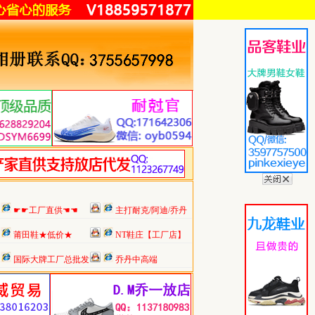
☛☛工厂直供☚☚
主打耐克/阿迪/乔丹
莆田鞋★低价★
NT鞋庄【工厂店】
国际大牌工厂总批发
乔丹中高端