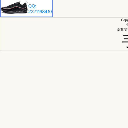
Cop
备案/许