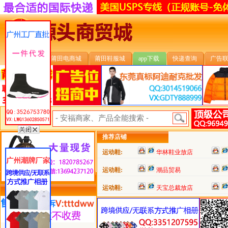
安福首页
莆田电商城
莆田鞋服城
app下载
快递查询
广告
安福搜索:
推荐店铺
运动鞋:
华林鞋业放店
运动鞋:
潮品贸易
运动鞋:
天宝总裁放店
类目详细分类