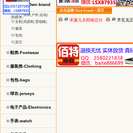
自主品牌-Own brand
自主品牌-Own brand>>其它
男鞋(休闲,户外,运动)
宋黛儿太阳镜总分
齐瓦戈
女鞋(高跟鞋,雪地靴)
销
服装
包包
其它
鞋类-Footwear
服装类-Clothing
包包-bags
球衣-jerseys
电子产品-Electronics
手表-watch