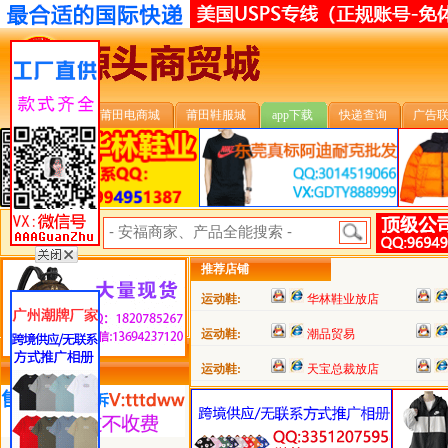
安福首页
莆田电商城
莆田鞋服城
app下载
快递查询
广告
安福搜索:
推荐店铺
运动鞋:
华林鞋业放店
运动鞋:
潮品贸易
运动鞋:
天宝总裁放店
类目详细分类