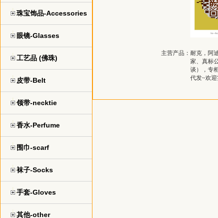
珠宝饰品-Accessories
眼镜-Glasses
主营产品：
耐克，阿
工艺品 (佛珠)
家、真标公
谈），专
代发~欢
皮带-Belt
领带-necktie
香水-Perfume
围巾-scarf
袜子-Socks
手套-Gloves
其他-other