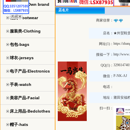
自主品牌-Own brand
店名片
鞋类-Footwear
商家信誉：
服装类-Clothing
店名：
★外贸鞋
https://zha
网址(1)：
包包-bags
http://www
搜福一下：
球衣-jerseys
329614740
QQ(1)：
电子产品-Electronics
P-NK-AJ
微信：
手表-watch
电话：
美容产品-Facial
地址：
莆田安福
扫一扫：
床上用品-Bedclothes
帽子-hats