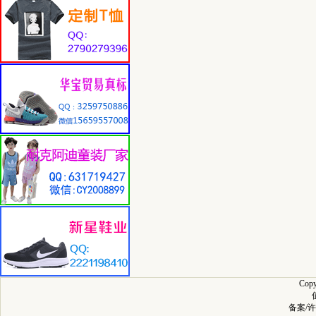
Cop
备案/许