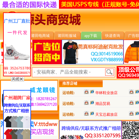
安福首页
莆田电商城
莆田鞋服城
app下载
快递查询
广告
安福搜索:
推荐店铺
运动鞋:
华林鞋业放店
运动鞋:
潮品贸易
运动鞋:
天宝总裁放店
类目详细分类