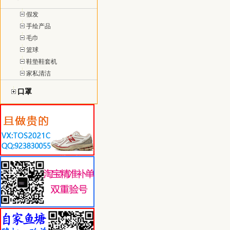
假发
手绘产品
毛巾
篮球
鞋垫鞋套机
家私清洁
口罩