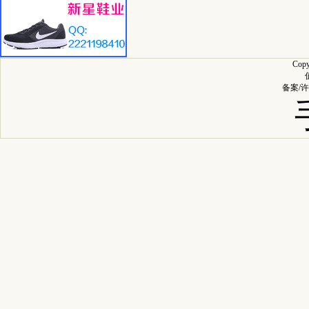
Cop
备案/许