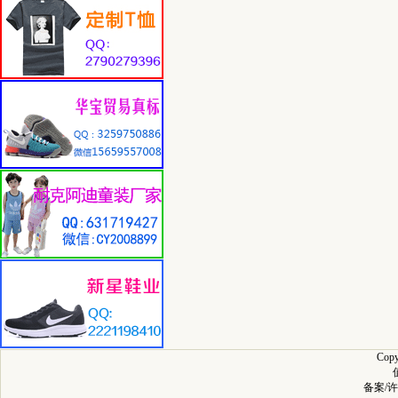
Cop
备案/许