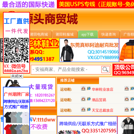
安福首页
莆田电商城
莆田鞋服城
app下载
快递查询
广告
安福搜索:
推荐店铺
运动鞋:
华林鞋业放店
运动鞋:
潮品贸易
运动鞋:
天宝总裁放店
类目详细分类