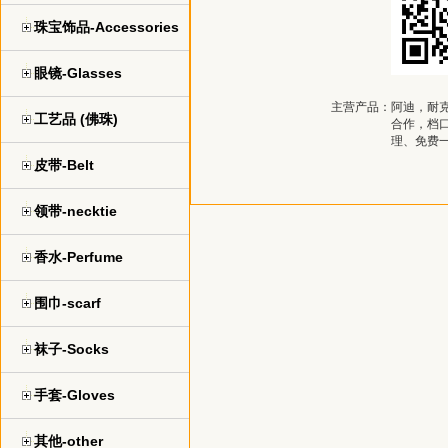
珠宝饰品-Accessories
眼镜-Glasses
主营产品：
阿迪，耐克
工艺品 (佛珠)
合作，档
理、免费
皮带-Belt
领带-necktie
香水-Perfume
围巾-scarf
袜子-Socks
手套-Gloves
其他-other