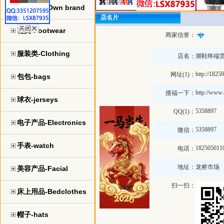
自主品牌-Own brand
店名片
鞋类-Footwear
商家信誉：
服装类-Clothing
店名：
潮鞋终端
http://182
网址(1)：
包包-bags
http://www
搜福一下：
球衣-jerseys
5358897
QQ(1)：
电子产品-Electronics
5358897
微信：
手表-watch
182505011
电话：
地址：
龙桥市场
美容产品-Facial
扫一扫：
床上用品-Bedclothes
帽子-hats