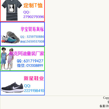
Cop
备案/许