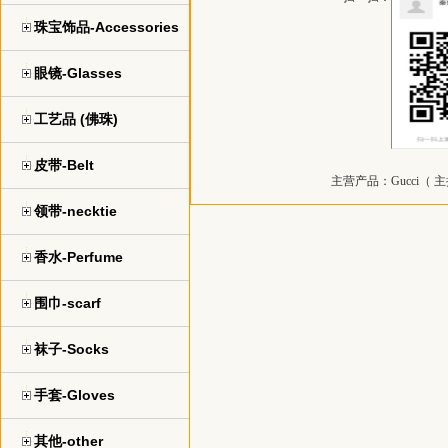
珠宝饰品-Accessories
眼镜-Glasses
工艺品 (佛珠)
皮带-Belt
主营产品：
Gucci（
领带-necktie
香水-Perfume
围巾-scarf
袜子-Socks
手套-Gloves
其他-other