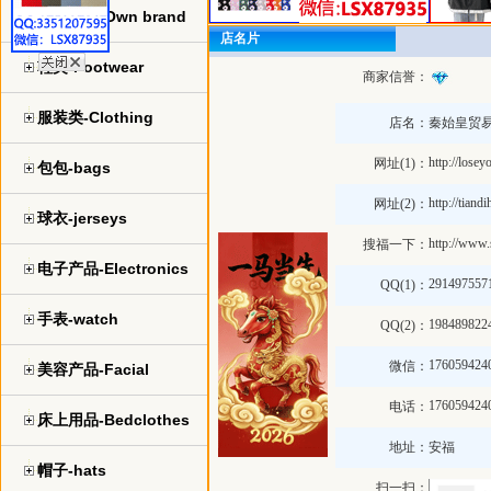
自主品牌-Own brand
店名片
鞋类-Footwear
商家信誉：
服装类-Clothing
店名：
秦始皇贸
http://lose
网址(1)：
包包-bags
http://tian
网址(2)：
球衣-jerseys
http://www
搜福一下：
电子产品-Electronics
291497557
QQ(1)：
手表-watch
198489822
QQ(2)：
176059424
微信：
美容产品-Facial
176059424
电话：
床上用品-Bedclothes
地址：
安福
帽子-hats
扫一扫：