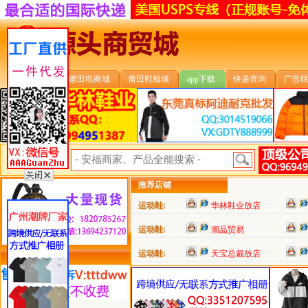
安福首页
莆田电商城
莆田鞋服城
app下载
快递查询
广告
安福搜索:
推荐店铺
运动鞋:
华林鞋业放店
运动鞋:
潮品贸易
运动鞋:
天宝总裁放店
类目详细分类