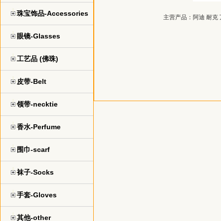
珠宝饰品-Accessories
主营产品：
阿迪 耐克
眼镜-Glasses
工艺品 (佛珠)
皮带-Belt
领带-necktie
香水-Perfume
围巾-scarf
袜子-Socks
手套-Gloves
其他-other