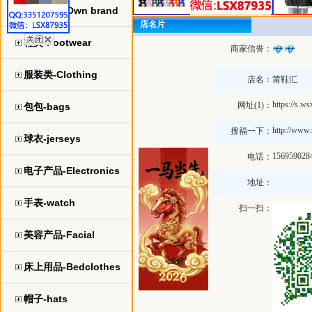
自主品牌-Own brand
店名片
鞋类-Footwear
商家信誉：
服装类-Clothing
店名：
莆鞋汇
https://s.w
网址(1)：
包包-bags
http://www.
搜福一下：
球衣-jerseys
156959028
电话：
电子产品-Electronics
地址：
手表-watch
扫一扫：
美容产品-Facial
床上用品-Bedclothes
帽子-hats