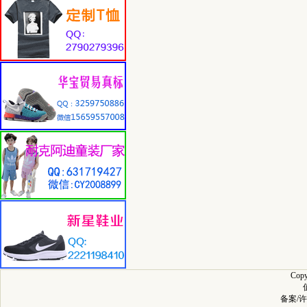
Cop
备案/许