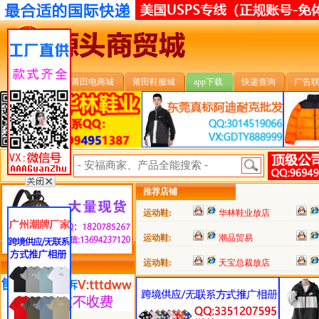
安福首页
莆田电商城
莆田鞋服城
app下载
快递查询
广告
安福搜索:
推荐店铺
运动鞋:
华林鞋业放店
运动鞋:
潮品贸易
运动鞋:
天宝总裁放店
类目详细分类