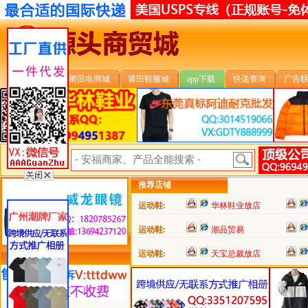
安福首页
莆田电商城
莆田鞋服城
app下载
快递查询
广告
安福搜索:
推荐店铺
运动鞋:
华林鞋业放店
运动鞋:
潮品贸易
运动鞋:
天宝总裁放店
类目详细分类