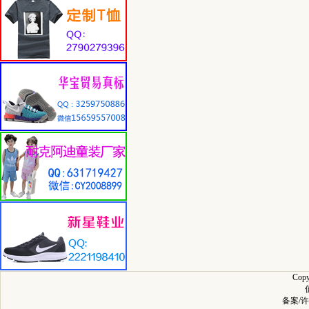
Cop
备案/许