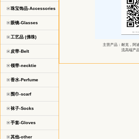
珠宝饰品-Accessories
眼镜-Glasses
工艺品 (佛珠)
主营产品：
耐克，阿迪
流高端产
皮带-Belt
领带-necktie
香水-Perfume
围巾-scarf
袜子-Socks
手套-Gloves
其他-other