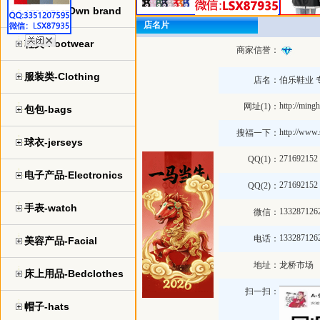
自主品牌-Own brand
店名片
鞋类-Footwear
商家信誉：
服装类-Clothing
店名：
伯乐鞋业 
http://ming
网址(1)：
包包-bags
http://www.
搜福一下：
球衣-jerseys
271692152
QQ(1)：
电子产品-Electronics
271692152
QQ(2)：
手表-watch
133287126
微信：
133287126
电话：
美容产品-Facial
地址：
龙桥市场
床上用品-Bedclothes
扫一扫：
帽子-hats