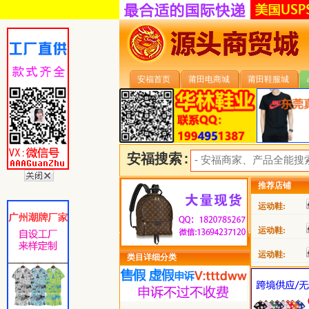
安福首页
莆田电商城
莆田鞋服城
安福搜索:
推荐店铺
运动鞋:
运动鞋:
运动鞋:
类目详细分类