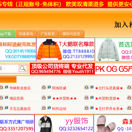
app下载
快递查询
广告联系
莆田代发货
华林鞋业放店
阿海匡威
★主打头层真爆★
潮品贸易
★★外贸鞋★★
★外贸鞋货源★
天宝总裁放店
时尚运动
★主打乔丹全系★