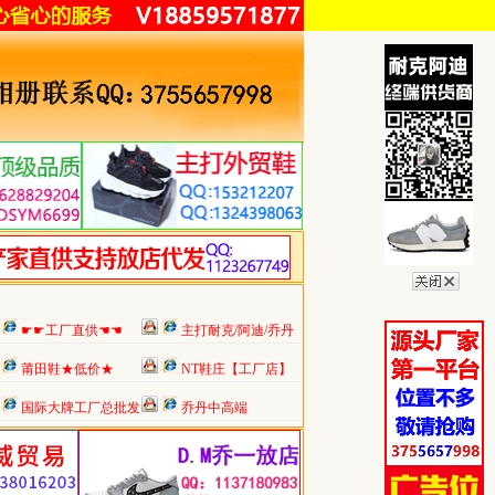
☛☛工厂直供☚☚
主打耐克/阿迪/乔丹
莆田鞋★低价★
NT鞋庄【工厂店】
国际大牌工厂总批发
乔丹中高端