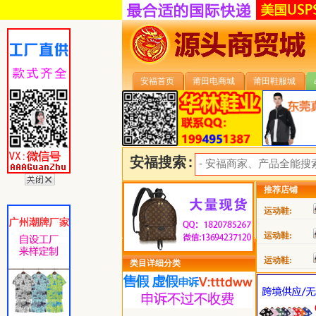
安福首页
莆田电商城
莆田鞋服城
安福搜索:
推荐店铺
运动鞋:
运动鞋:
运动鞋:
类目详细分类