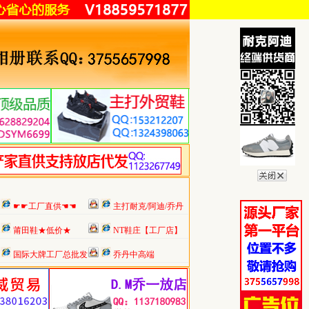
☛☛工厂直供☚☚
主打耐克/阿迪/乔丹
莆田鞋★低价★
NT鞋庄【工厂店】
国际大牌工厂总批发
乔丹中高端