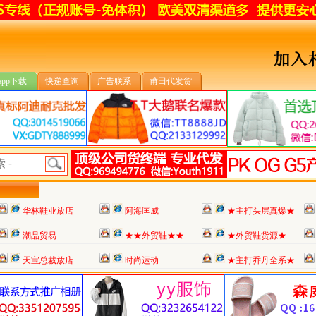
app下载
快递查询
广告联系
莆田代发货
华林鞋业放店
阿海匡威
★主打头层真爆★
潮品贸易
★★外贸鞋★★
★外贸鞋货源★
天宝总裁放店
时尚运动
★主打乔丹全系★