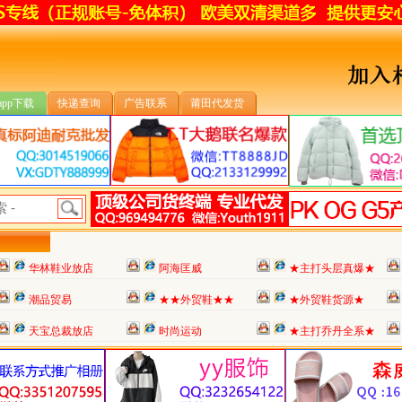
app下载
快递查询
广告联系
莆田代发货
华林鞋业放店
阿海匡威
★主打头层真爆★
潮品贸易
★★外贸鞋★★
★外贸鞋货源★
天宝总裁放店
时尚运动
★主打乔丹全系★