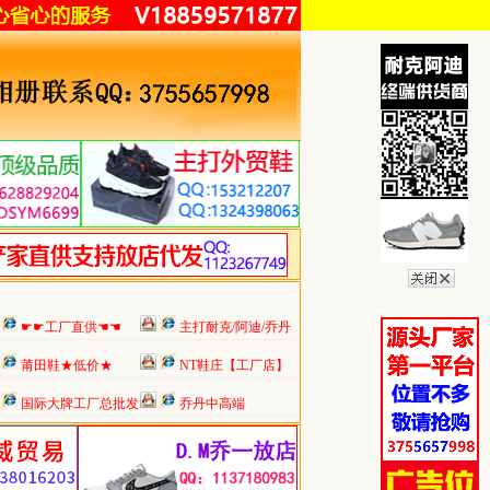
☛☛工厂直供☚☚
主打耐克/阿迪/乔丹
莆田鞋★低价★
NT鞋庄【工厂店】
国际大牌工厂总批发
乔丹中高端