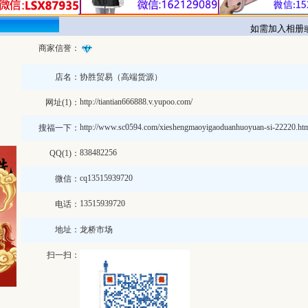
如需加入相册或修
商家信誉：
店名：
协胜贸易（高端货源）
http://tiantian666888.v.yupoo.com/
网址(1)：
http://www.sc0594.com/xieshengmaoyigaoduanhuoyuan-si-22220.ht
搜福一下：
838482256
QQ(1)：
cq13515939720
微信：
13515939720
电话：
地址：
龙桥市场
扫一扫：