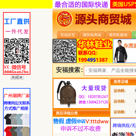
安福首页
莆田电商城
莆田鞋服城
安福搜索:
推荐店铺
运动鞋:
运动鞋:
运动鞋:
类目详细分类